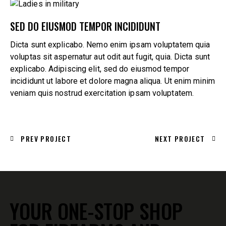
860-739-6805
SED DO EIUSMOD TEMPOR INCIDIDUNT
194 Boston Post Road
Dicta sunt explicabo. Nemo enim ipsam voluptatem quia
East Lyme , CT 06333
voluptas sit aspernatur aut odit aut fugit, quia. Dicta sunt
explicabo. Adipiscing elit, sed do eiusmod tempor
incididunt ut labore et dolore magna aliqua. Ut enim minim
veniam quis nostrud exercitation ipsam voluptatem.
PREV PROJECT
NEXT PROJECT
YOUR ONE-STOP SHOP