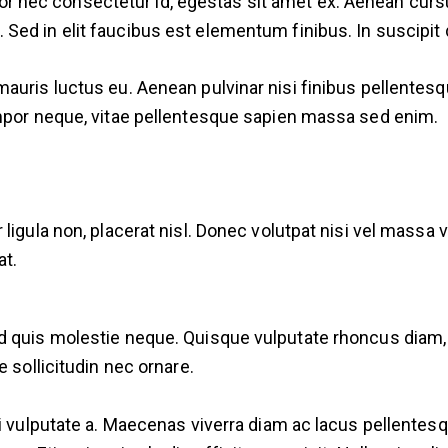
ttitor nec consectetur id, egestas sit amet ex. Aenean cu
ed in elit faucibus est elementum finibus. In suscipit d
auris luctus eu. Aenean pulvinar nisi finibus pellentesq
empor neque, vitae pellentesque sapien massa sed enim.
 ligula non, placerat nisl. Donec volutpat nisi vel mass
at.
d quis molestie neque. Quisque vulputate rhoncus diam, 
 sollicitudin nec ornare.
ui vulputate a. Maecenas viverra diam ac lacus pellente