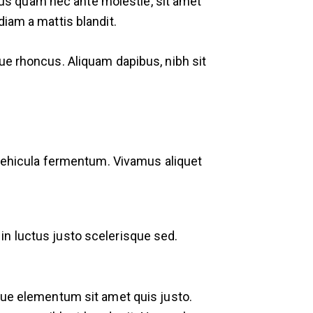
rsus quam nec ante molestie, sit amet
iam a mattis blandit.
ue rhoncus. Aliquam dapibus, nibh sit
a vehicula fermentum. Vivamus aliquet
in luctus justo scelerisque sed.
sque elementum sit amet quis justo.