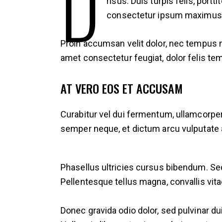
D
risus. Duis turpis felis, por
consectetur ipsum maximus. S
Proin accumsan velit dolor, nec tempus m
amet consectetur feugiat, dolor felis t
AT VERO EOS ET ACCUSAM
Curabitur vel dui fermentum, ullamcorper
semper neque, et dictum arcu vulputate 
Phasellus ultricies cursus bibendum. Se
Pellentesque tellus magna, convallis vitae
Donec gravida odio dolor, sed pulvinar d