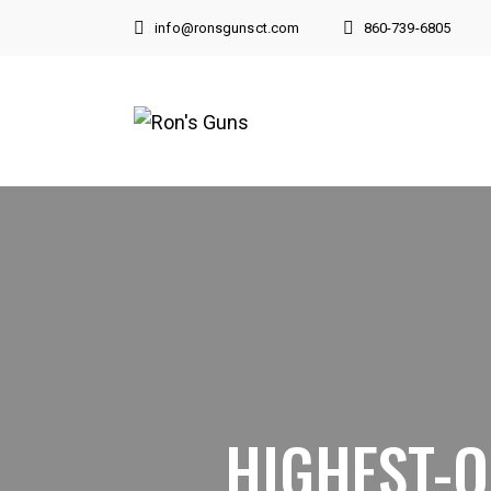
info@ronsgunsct.com
860-739-6805
860-739-6805
194 Boston Post Road
East Lyme , CT 06333
HIGHEST-Q