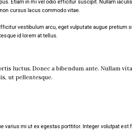
us. Etiam in mi vel odio efficitur suscipit. Nullam iaculi
a, non cursus lacus commodo vitae.
icitur vestibulum arcu, eget vulputate augue pretium susc
tesque id lorem at tellus.
rtis luctus. Donec a bibendum ante. Nullam vitae
lis, ut pellentesque.
 varius mi ut ex egestas porttitor. Integer volutpat est f