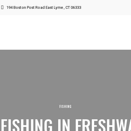
194 Boston Post Road East Lyme , CT 06333
FISHING
FISHING IN FRESHW