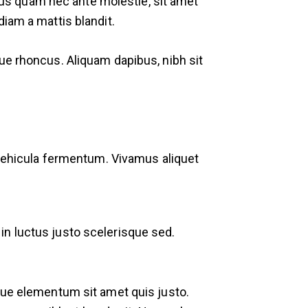
rsus quam nec ante molestie, sit amet
iam a mattis blandit.
ue rhoncus. Aliquam dapibus, nibh sit
a vehicula fermentum. Vivamus aliquet
in luctus justo scelerisque sed.
sque elementum sit amet quis justo.