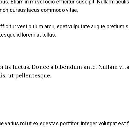
us. Etiam in mi vel odio efficitur suscipit. Nullam iaculi
a, non cursus lacus commodo vitae.
icitur vestibulum arcu, eget vulputate augue pretium susc
tesque id lorem at tellus.
rtis luctus. Donec a bibendum ante. Nullam vitae
lis, ut pellentesque.
 varius mi ut ex egestas porttitor. Integer volutpat est f