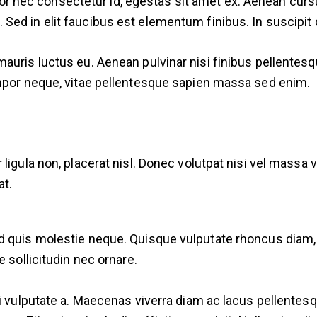
ttitor nec consectetur id, egestas sit amet ex. Aenean cu
ed in elit faucibus est elementum finibus. In suscipit d
auris luctus eu. Aenean pulvinar nisi finibus pellentesq
empor neque, vitae pellentesque sapien massa sed enim.
 ligula non, placerat nisl. Donec volutpat nisi vel mass
at.
d quis molestie neque. Quisque vulputate rhoncus diam, 
 sollicitudin nec ornare.
ui vulputate a. Maecenas viverra diam ac lacus pellente