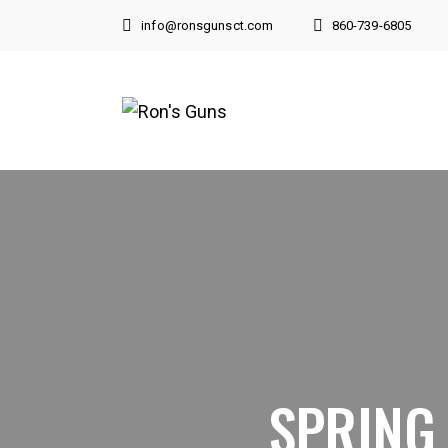
info@ronsgunsct.com
860-739-6805
860-739-6805
194 Boston Post Road
East Lyme , CT 06333
SPRING 