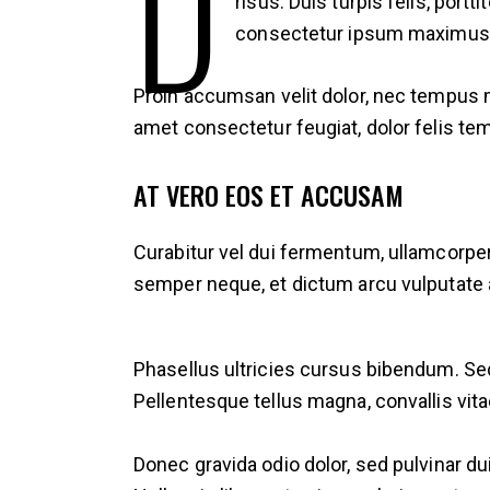
D
risus. Duis turpis felis, por
consectetur ipsum maximus. S
Proin accumsan velit dolor, nec tempus m
amet consectetur feugiat, dolor felis t
AT VERO EOS ET ACCUSAM
Curabitur vel dui fermentum, ullamcorper
semper neque, et dictum arcu vulputate 
Phasellus ultricies cursus bibendum. Se
Pellentesque tellus magna, convallis vitae
Donec gravida odio dolor, sed pulvinar d